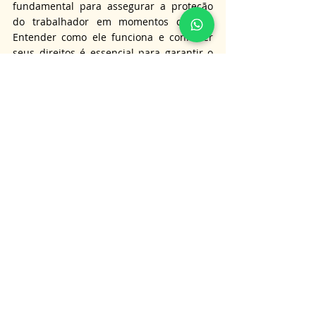
fundamental para assegurar a proteção 
do trabalhador em momentos difíceis. 
Entender como ele funciona e conhecer 
seus direitos é essencial para garantir o 
suporte necessário.
Se você precisa de ajuda para solicitar o 
afastamento pelo INSS
 ou teve seu 
benefício negado, a 
SMT Advocacia
 pode 
orientar e defender seus interesses. 
Entre em contato
 conosco e conte com 
uma equipe especializada para lutar 
pelos seus direitos!
Direito Previdenciário
Posts recentes
Ver tudo